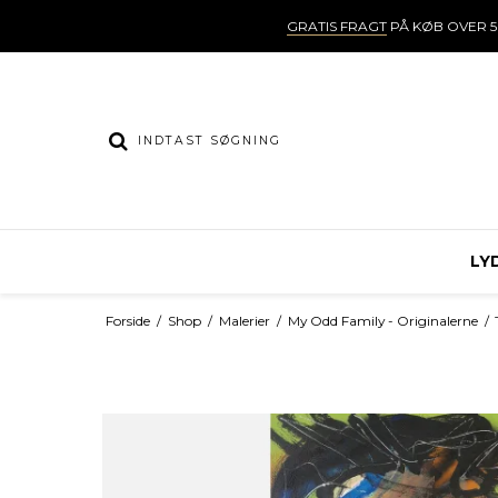
GRATIS FRAGT
PÅ KØB OVER 5
LY
Forside
/
Shop
/
Malerier
/
My Odd Family - Originalerne
/