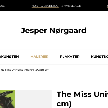
00,-
HURTIG LEVERING
1-2 HVERDAGE
Jesper Nørgaard
DKUNSTEN
MALERIER
PLAKATER
KUNSTK
The Miss Universe (maleri 120x58 cm)
The Miss Uni
cm)