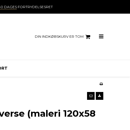
30 DAGES
FORTRYDELSESRET
DIN INDKØBSKURV ER TOM
ORT
verse (maleri 120x58