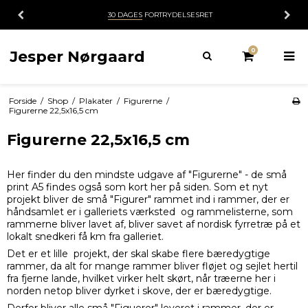
30 DAGES
FORTRYDELSESRET
0
Jesper Nørgaard
Forside
/
Shop
/
Plakater
/
Figurerne
/
Figurerne 22,5x16,5 cm
Figurerne 22,5x16,5 cm
Her finder du den mindste udgave af "Figurerne" - de små
print A5 findes også som kort her på siden. Som et nyt
projekt bliver de små "Figurer" rammet ind i rammer, der er
håndsamlet er i galleriets værksted og rammelisterne, som
rammerne bliver lavet af, bliver savet af nordisk fyrretræ på et
lokalt snedkeri få km fra galleriet.
Det er et lille projekt, der skal skabe flere bæredygtige
rammer, da alt for mange rammer bliver fløjet og sejlet hertil
fra fjerne lande, hvilket virker helt skørt, når træerne her i
norden netop bliver dyrket i skove, der er bæredygtige.