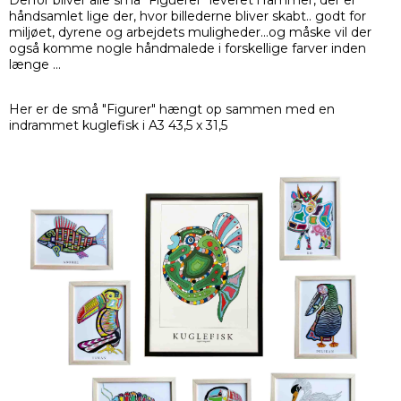
Derfor bliver alle små "Figuerer" leveret i rammer, der er
håndsamlet lige der, hvor billederne bliver skabt.. godt for
miljøet, dyrene og arbejdets muligheder...og måske vil der
også komme nogle håndmalede i forskellige farver inden
længe ...
Her er de små "Figurer" hængt op sammen med en
indrammet kuglefisk i A3 43,5 x 31,5