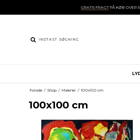
GRATIS FRAGT
PÅ KØB OVER 5
LY
Forside
/
Shop
/
Malerier
/
100x100 cm
100x100 cm