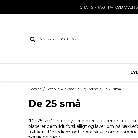
GRATIS FRAGT
PÅ KØB OVER 5
LY
Forside
/
Shop
/
Plakater
/
Figurerne
/
De 25 små
De 25 små
"De 25 små" er en ny serie med Figurerne - der sk
placerer dem lidt forskelligt og laver om på rækkef
trykkeri. De indrammet i nordiskfyr, som er producere
fyrtræ og papir...