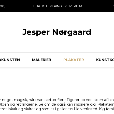
00,-
HURTIG LEVERING
1-2 HVERDAGE
Jesper Nørgaard
DKUNSTEN
MALERIER
PLAKATER
KUNSTK
er noget magisk, når man sætter flere Figurer op ved siden af h
ølgen og retningerne. Se om de også kan inspirere dig. Plakaterne
t lokalt og skåret og samlet i galleriets lille værksted. Kig forbi