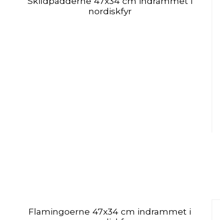
Skildpadderne 47x34 cm indrammet i
nordiskfyr
Flamingoerne 47x34 cm indrammet i