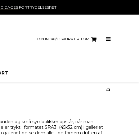
30 DAGES
FORTRYDELSESRET
DIN INDKØBSKURV ER TOM
ORT
inanden og små symbolikker opstår, når man
 er trykt i formatet SRA3 (45x32 cm) i galleriet
 i galleriet og se dem alle... og fornem duften af