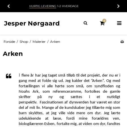
HVERDAGE
30 DAGES
FORTRYDELSESR
0
Jesper Nørgaard
Forside
/
Shop
/
Malerier
/
Arken
Arken
I
flere år har jeg taget små tilløb til det projekt, der nu er i
gang med at folde sig ud. Jeg kalder det ”Arken”. Og med
fortællingen vi alle hørte som små, om syndfloden og
Noahs Ark, som referenceramme, fortolkes de gamle
skrifter på ny og sættes i et nutidigt
perspektiv.
Fascinationen af dyreverden har været en stor
del af mit liv. Mange af de kundskaber jeg tillærte mig som
barn skyldtes, at jeg ville vide mere om dyr. Jeg lærte
udelukkende at læse, fordi mine forældres ven,
biologilæreren Esben, fortalte mig, at viden om dyr, fandtes