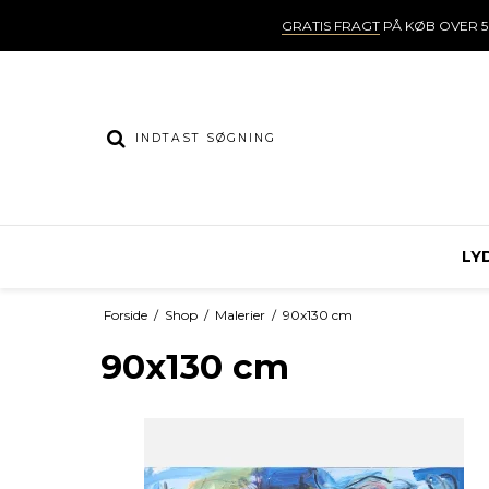
GRATIS FRAGT
PÅ KØB OVER 5
LY
Forside
/
Shop
/
Malerier
/
90x130 cm
90x130 cm