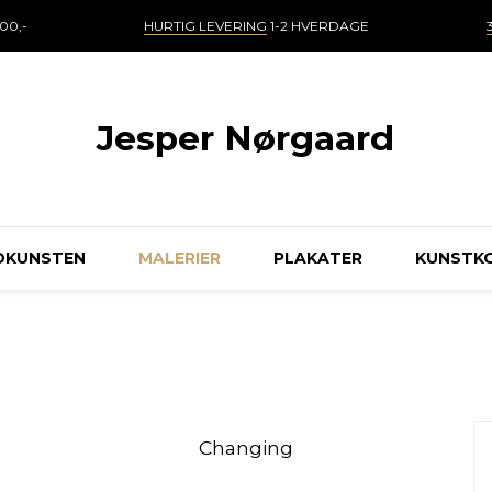
00,-
HURTIG LEVERING
1-2 HVERDAGE
Jesper Nørgaard
DKUNSTEN
MALERIER
PLAKATER
KUNSTK
Changing