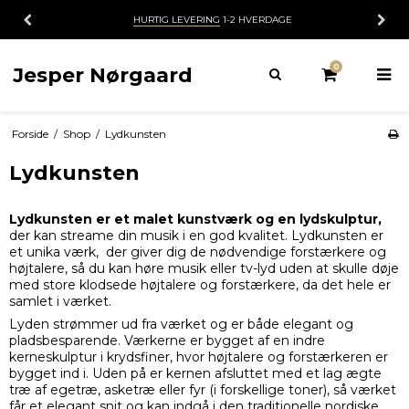
HURTIG LEVERING
1-2 HVERDAGE
0
Jesper Nørgaard
Forside
/
Shop
/
Lydkunsten
Lydkunsten
Lydkunsten er et malet kunstværk og en lydskulptur,
der kan streame din musik i en god kvalitet. Lydkunsten er
et unika værk, der giver dig de nødvendige forstærkere og
højtalere, så du kan høre musik eller tv-lyd uden at skulle døje
med store klodsede højtalere og forstærkere, da det hele er
samlet i værket.
Lyden strømmer ud fra værket og er både elegant og
pladsbesparende. Værkerne er bygget af en indre
kerneskulptur i krydsfiner, hvor højtalere og forstærkeren er
bygget ind i. Uden på er kernen afsluttet med et lag ægte
træ af egetræ, asketræ eller fyr (i forskellige toner), så værket
får et elegant snit og kan indgå i den traditionelle nordiske