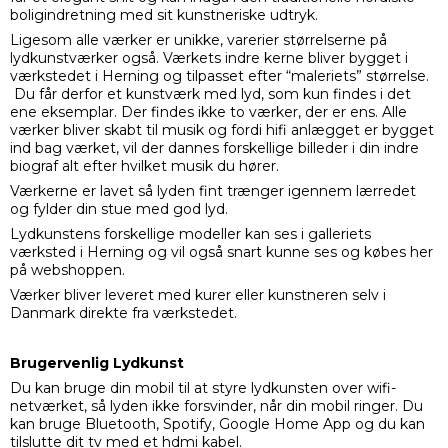
boligindretning med sit kunstneriske udtryk.
Ligesom alle værker er unikke, varerier størrelserne på
lydkunstværker også. Værkets indre kerne bliver bygget i
værkstedet i Herning og tilpasset efter “maleriets” størrelse.
Du får derfor et kunstværk med lyd, som kun findes i det
ene eksemplar. Der findes ikke to værker, der er ens. Alle
værker bliver skabt til musik og fordi hifi anlægget er bygget
ind bag værket, vil der dannes forskellige billeder i din indre
biograf alt efter hvilket musik du hører.
Værkerne er lavet så lyden fint trænger igennem lærredet
og fylder din stue med god lyd.
Lydkunstens forskellige modeller kan ses i galleriets
værksted i Herning og vil også snart kunne ses og købes her
på webshoppen.
Værker bliver leveret med kurer eller kunstneren selv i
Danmark direkte fra værkstedet.
Brugervenlig Lydkunst
Du kan bruge din mobil til at styre lydkunsten over wifi-
netværket, så lyden ikke forsvinder, når din mobil ringer. Du
kan bruge Bluetooth, Spotify, Google Home App og du kan
tilslutte dit tv med et hdmi kabel.