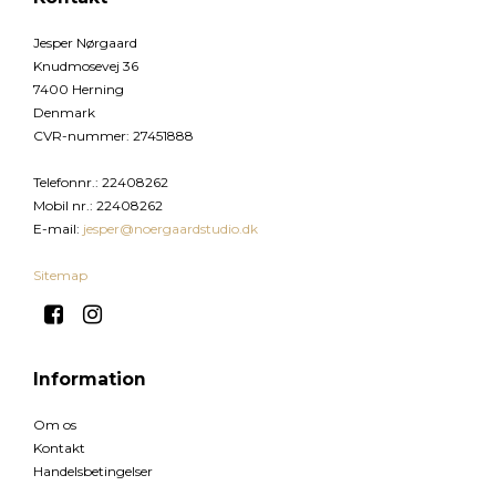
Jesper Nørgaard
Knudmosevej 36
7400 Herning
Denmark
CVR-nummer
:
27451888
Telefonnr.
:
22408262
Mobil nr.
:
22408262
E-mail
:
jesper@noergaardstudio.dk
Sitemap
Information
Om os
Kontakt
Handelsbetingelser