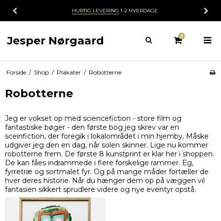
30 DAGES
FORTRYDELSESRET
0
Jesper Nørgaard
Forside
/
Shop
/
Plakater
/
Robotterne
Robotterne
Jeg er vokset op med sciencefiction - store film og
fantastiske bøger - den første bog jeg skrev var en
sceinfiction, der foregik i lokalområdet i min hjemby. Måske
udgiver jeg den en dag, når solen skinner. Lige nu kommer
robotterne frem. De første 8 kunstprint er klar her i shoppen.
De kan fåes indrammede i flere forskelige rammer. Eg,
fyrretræ og sortmalet fyr. Og på mange måder fortæller de
hver deres historie. Når du hænger dem op på væggen vil
fantasien sikkert sprudlere videre og nye eventyr opstå.