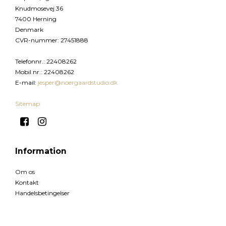
Knudmosevej 36
7400 Herning
Denmark
CVR-nummer
:
27451888
Telefonnr.
:
22408262
Mobil nr.
:
22408262
E-mail
:
jesper@noergaardstudio.dk
Sitemap
Information
Om os
Kontakt
Handelsbetingelser