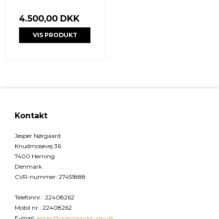
4.500,00 DKK
VIS PRODUKT
Kontakt
Jesper Nørgaard
Knudmosevej 36
7400 Herning
Denmark
CVR-nummer
:
27451888
Telefonnr.
:
22408262
Mobil nr.
:
22408262
E-mail
:
jesper@noergaardstudio.dk