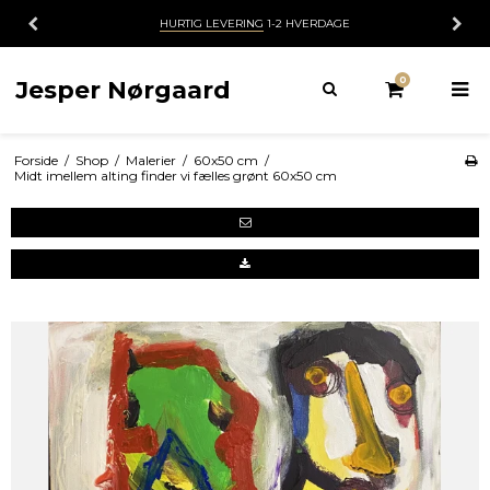
HURTIG LEVERING
1-2 HVERDAGE
0
Jesper Nørgaard
Forside
/
Shop
/
Malerier
/
60x50 cm
/
Midt imellem alting finder vi fælles grønt 60x50 cm