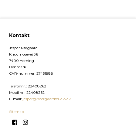
Kontakt
Jesper Nørgaard
Knudmosevej 36
7400 Herning
Denmark
CVR-nummer
:
27451888
Telefonnr.
:
22408262
Mobil nr.
:
22408262
E-mail
:
jesper@noergaardstudio.dk
Sitemap