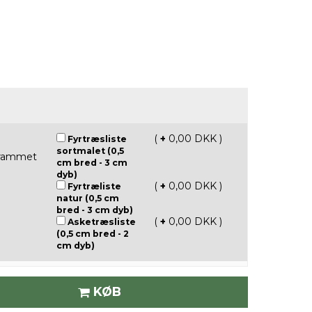
(
+
0,00 DKK )
Fyrtræsliste
sortmalet (0,5
ndrammet
cm bred - 3 cm
dyb)
(
+
0,00 DKK )
Fyrtræliste
natur (0,5 cm
bred - 3 cm dyb)
(
+
0,00 DKK )
Asketræsliste
(0,5 cm bred - 2
cm dyb)
KØB