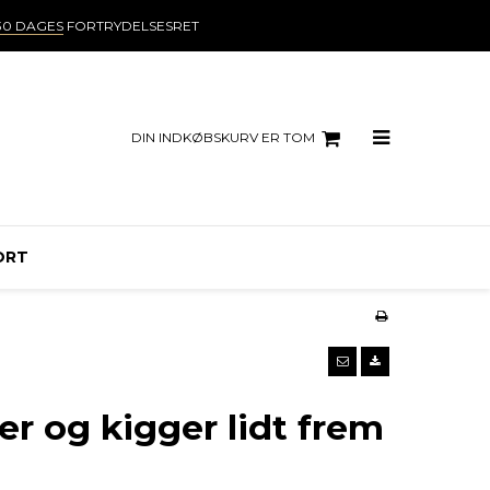
30 DAGES
FORTRYDELSESRET
DIN INDKØBSKURV ER TOM
ORT
er og kigger lidt frem