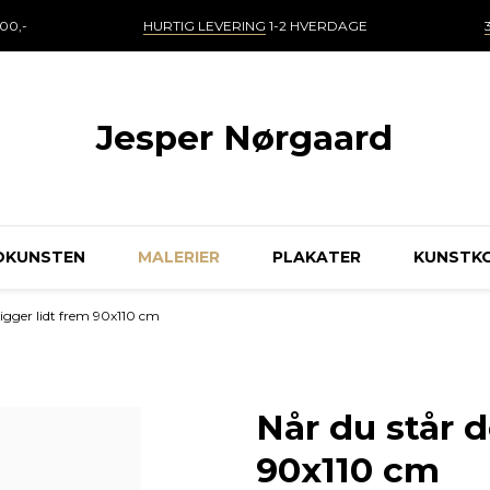
00,-
HURTIG LEVERING
1-2 HVERDAGE
Jesper Nørgaard
DKUNSTEN
MALERIER
PLAKATER
KUNSTK
kigger lidt frem 90x110 cm
Når du står d
90x110 cm