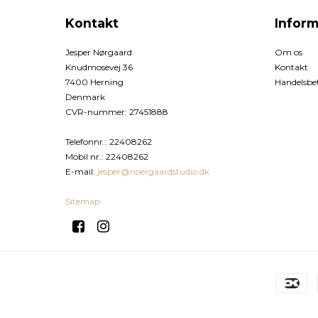
Kontakt
Inform
Jesper Nørgaard
Om os
Knudmosevej 36
Kontakt
7400 Herning
Handelsbet
Denmark
CVR-nummer
:
27451888
Telefonnr.
:
22408262
Mobil nr.
:
22408262
E-mail
:
jesper@noergaardstudio.dk
Sitemap