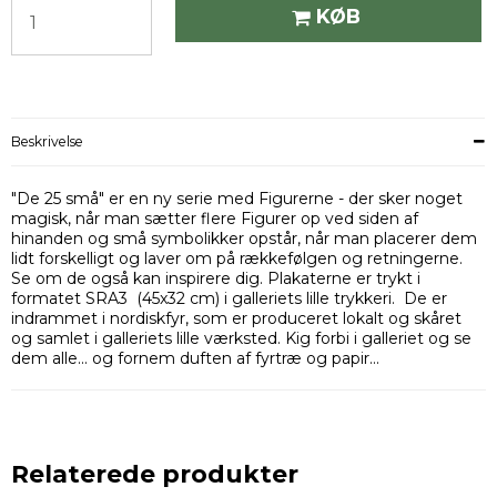
KØB
Beskrivelse
"De 25 små" er en ny serie med Figurerne - der sker noget
magisk, når man sætter flere Figurer op ved siden af
hinanden og små symbolikker opstår, når man placerer dem
lidt forskelligt og laver om på rækkefølgen og retningerne.
Se om de også kan inspirere dig. Plakaterne er trykt i
formatet SRA3 (45x32 cm) i galleriets lille trykkeri. De er
indrammet i nordiskfyr, som er produceret lokalt og skåret
og samlet i galleriets lille værksted. Kig forbi i galleriet og se
dem alle... og fornem duften af fyrtræ og papir...
Relaterede produkter