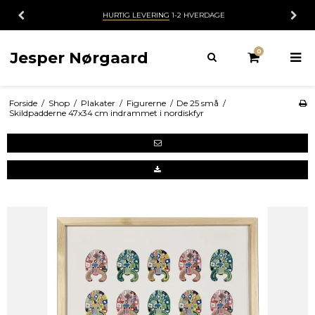
HURTIG LEVERING
1-2 HVERDAGE
0
Jesper Nørgaard
Forside
/
Shop
/
Plakater
/
Figurerne
/
De 25 små
/
Skildpadderne 47x34 cm indrammet i nordiskfyr