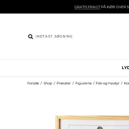
GRATIS FRAGT
PÅ KØB OVER 5
LY
Forside
/
Shop
/
Plakater
/
Figurerne
/
Fisk og havdyr
/
Ko