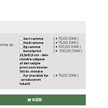
(
+
75,00 DKK )
Sort ramme
(
+
75,00 DKK )
Hvid ramme
ramme du
(
+
100,00 DKK )
Eg ramme
(
+
-100,00 DKK )
kunstprint
22,5x31,5 cm - den
mindre udgave
af det valgte
print som koster
100 kr. mindre
(
+
75,00 DKK )
Fyr (nordisk fyr
- produceret
lokalt)
KØB