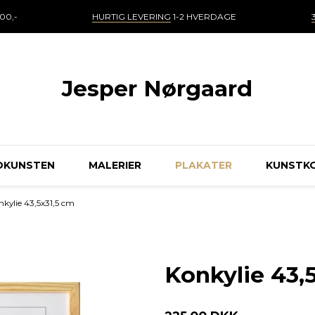
00,-
HURTIG LEVERING
1-2 HVERDAGE
Jesper Nørgaard
DKUNSTEN
MALERIER
PLAKATER
KUNSTK
nkylie 43,5x31,5 cm
Konkylie 43,