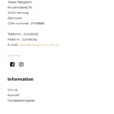
Jesper Nørgaard
Knudmosevej 36
7400 Herning
Denmark
CVR-nummer
:
27451888
Telefonnr.
:
22408262
Mobil nr.
:
22408262
E-mail
:
jesper@noergaardstudio.dk
Sitemap
Information
Om os
Kontakt
Handelsbetingelser