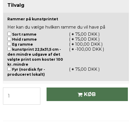
Tilvalg
Rammer på kunstprintet
Her kan du vælge hvilken ramme du vil have på
(
+
75,00 DKK )
Sort ramme
(
+
75,00 DKK )
Hvid ramme
(
+
100,00 DKK )
Eg ramme
(
+
-100,00 DKK )
kunstprint 22,5x31,5 cm -
den mindre udgave af det
valgte print som koster 100
kr. mindre
(
+
75,00 DKK )
Fyr (nordisk fyr -
produceret lokalt)
KØB