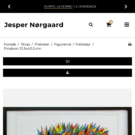
HURTIG LEVERING
1-2 HVERDAGE
0
Jesper Nørgaard
Forside
/
Shop
/
Plakater
/
Figurerne
/
Pattedyr
/
Pindsvin 31,5x43,5 cm